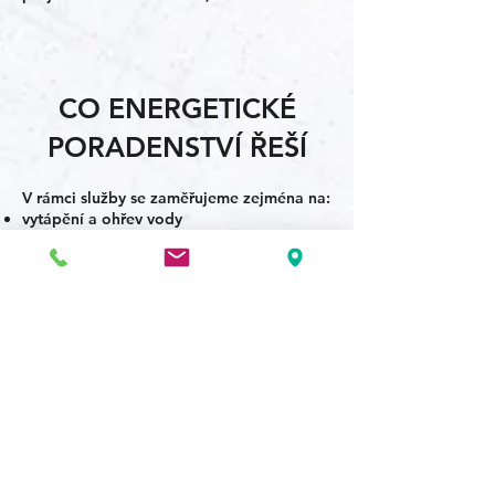
CO ENERGETICKÉ
PORADENSTVÍ ŘEŠÍ
V rámci služby se zaměřujeme zejména na:
vytápění a ohřev vody
zateplení konstrukcí
výměnu výplní otvorů (okna, dveře)
využití obnovitelných zdrojů energie
optimalizaci provozu budovy
CO VÁM PŘINESE
Získáte jasný přehled o možnostech
úprav vaší nemovitosti a jejich
přínosu.