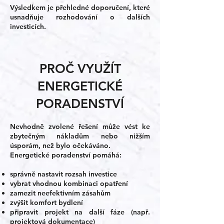
Výsledkem je přehledné doporučení, které
usnadňuje rozhodování o dalších
investicích.
PROČ VYUŽÍT
ENERGETICKÉ
PORADENSTVÍ
Nevhodně zvolené řešení může vést ke
zbytečným nákladům nebo nižším
úsporám, než bylo očekáváno.
Energetické poradenství pomáhá:
správně nastavit rozsah investice
vybrat vhodnou kombinaci opatření
zamezit neefektivním zásahům
zvýšit komfort bydlení
připravit projekt na další fáze (např.
projektová dokumentace)